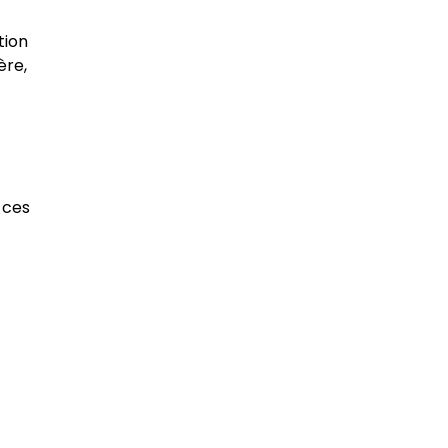
tion
ère,
 ces