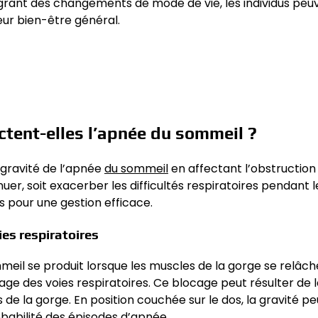
égrant des changements de mode de vie, les individus peu
eur bien-être général.
tent-elles l’apnée du sommeil ?
 gravité de l’apnée
du sommeil
en affectant l’obstruction
uer, soit exacerber les difficultés respiratoires pendant l
pour une gestion efficace.
es respiratoires
mmeil se produit lorsque les muscles de la gorge se relâc
e des voies respiratoires. Ce blocage peut résulter de l
 de la gorge. En position couchée sur le dos, la gravité pe
obabilité des épisodes d’apnée.