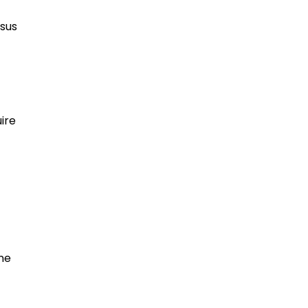
ssus
ire
ne