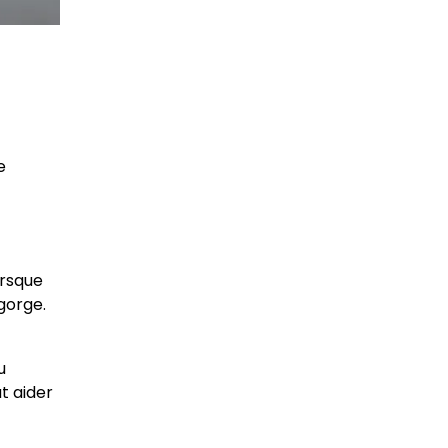
e
orsque
gorge.
u
t aider