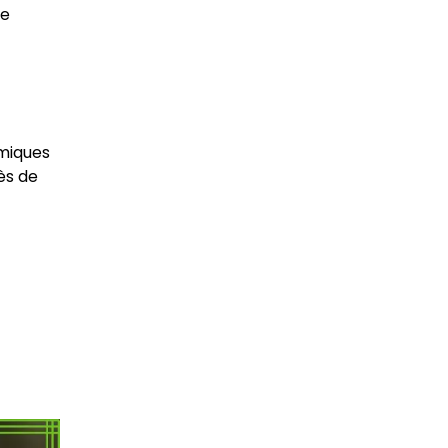
le
omiques
cès de
t