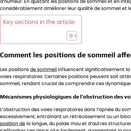
d’humeur. En ajustant les positions de sommeil et en int
considérablement améliorer leur qualité de sommeil et l
Key sections in the article:
Comment les positions de sommeil affec
Les positions
de sommeil
influencent significativement la
voies respiratoires. Certaines positions peuvent soit attén
sommeil, rendant crucial de comprendre ces dynamiques 
Mécanismes physiologiques de l’obstruction des voi
L’obstruction des voies respiratoires dans l’apnée du so
excessivement, entraînant un rétrécissement ou un blocag
position de
la langue, du palais mou et d’autres structures
s’effondrer ces tissus plus facilement, augmentant la pr