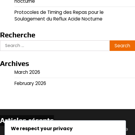
nocturne
Protocoles de Timing des Repas pour le
Soulagement du Reflux Acide Nocturne
Recherche
Search
for:
Archives
March 2026
February 2026
Articles récents
We respect your privacy
Stratégies de gestion du poids pour le reflux acide