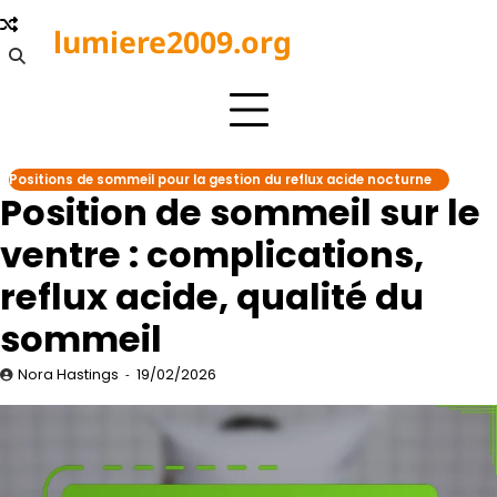
Skip
lumiere2009.org
to
content
Positions de sommeil pour la gestion du reflux acide nocturne
Position de sommeil sur le
ventre : complications,
reflux acide, qualité du
sommeil
Nora Hastings
19/02/2026