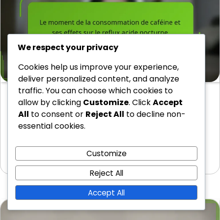
We respect your privacy
Cookies help us improve your experience,
deliver personalized content, and analyze
traffic. You can choose which cookies to
Le moment de la consommation de caféine et
allow by clicking
Customize
. Click
Accept
ses effets sur le reflux acide nocturne
All
to consent or
Reject All
to decline non-
La consommation de caféine peut influencer de
essential cookies.
manière significative le reflux acide nocturne en
stimulant…
Customize
05/03/2026
Reject All
Accept All