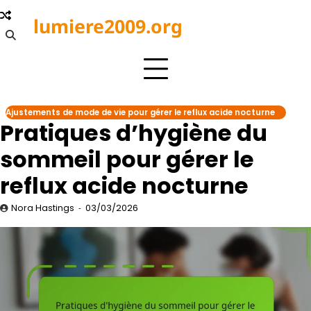
Skip
lumiere2009.org
to
content
Ajustements de mode de vie pour gérer le reflux acide nocturne
Pratiques d’hygiène du
sommeil pour gérer le
reflux acide nocturne
Nora Hastings
03/03/2026