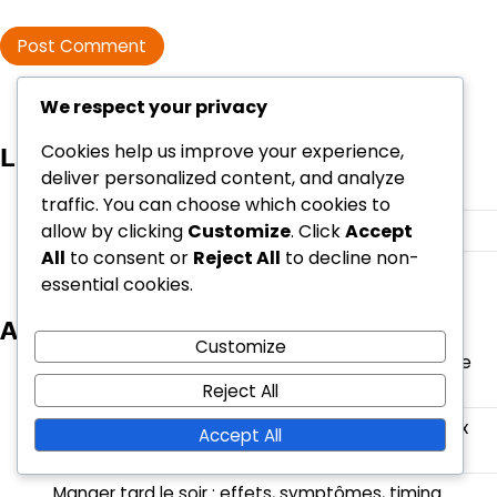
We respect your privacy
Cookies help us improve your experience,
Liens
deliver personalized content, and analyze
Notre histoire
traffic. You can choose which cookies to
allow by clicking
Customize
. Click
Accept
Parcourir
All
to consent or
Reject All
to decline non-
Contactez-nous
essential cookies.
Articles récents
Customize
Stratégies de gestion du poids pour le reflux acide
nocturne
Reject All
Choisir la bonne position de sommeil pour le reflux
Accept All
acide nocturne : facteurs, confort, reflux
Manger tard le soir : effets, symptômes, timing