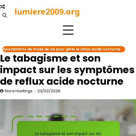
Skip
lumiere2009.org
to
content
Ajustements de mode de vie pour gérer le reflux acide nocturne
Le tabagisme et son
impact sur les symptômes
de reflux acide nocturne
Nora Hastings
23/02/2026