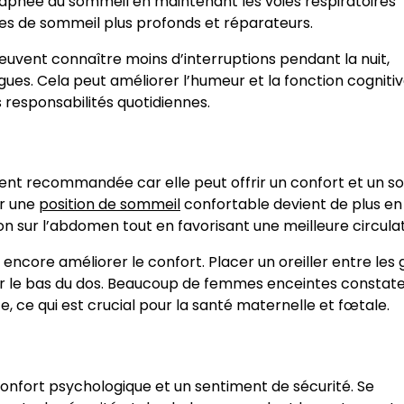
d’apnée du sommeil en maintenant les voies respiratoires
cles de sommeil plus profonds et réparateurs.
euvent connaître moins d’interruptions pendant la nuit,
ues. Cela peut améliorer l’humeur et la fonction cogniti
s responsabilités quotidiennes.
vent recommandée car elle peut offrir un confort et un so
er une
position de sommeil
confortable devient de plus en
sion sur l’abdomen tout en favorisant une meilleure circulat
 encore améliorer le confort. Placer un oreiller entre les
 sur le bas du dos. Beaucoup de femmes enceintes constat
 ce qui est crucial pour la santé maternelle et fœtale.
onfort psychologique et un sentiment de sécurité. Se