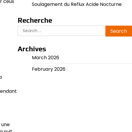
ur ceux
Soulagement du Reflux Acide Nocturne
Recherche
Search
for:
Archives
March 2026
February 2026
a
 pendant
 une
a nuit.