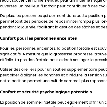
réduit souvent le ronflement et peut diminuer le risque 
ouvertes. Un meilleur flux d’air peut contribuer à des cy
De plus, les personnes qui dorment dans cette position p
permettant des périodes de repos ininterrompu plus long
pendant la journée, facilitant la gestion des tâches et de
Confort pour les personnes enceintes
Pour les personnes enceintes, la position fœtale est sou
significatifs. À mesure que la grossesse progresse, trouv
difficile. La position fœtale peut aider à soulager la pres
Utiliser des oreillers pour un soutien supplémentaire peut
peut aider à aligner les hanches et à réduire la tension
cette position permet une nuit de sommeil plus reposante,
Confort et sécurité psychologique potentiels
La position de sommeil fœtale peut également offrir un c