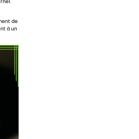
rnel.
ement de
nt à un