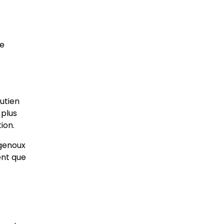
ve
utien
 plus
ion.
 genoux
ent que