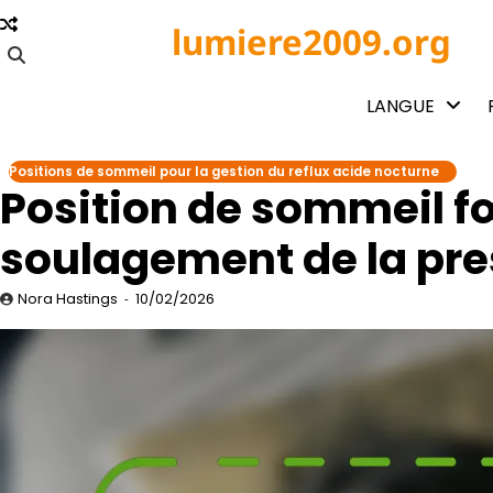
Skip
lumiere2009.org
to
content
LANGUE
Positions de sommeil pour la gestion du reflux acide nocturne
Position de sommeil fœ
soulagement de la pres
Nora Hastings
10/02/2026