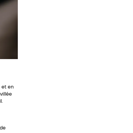
 et en
villée
l.
 de