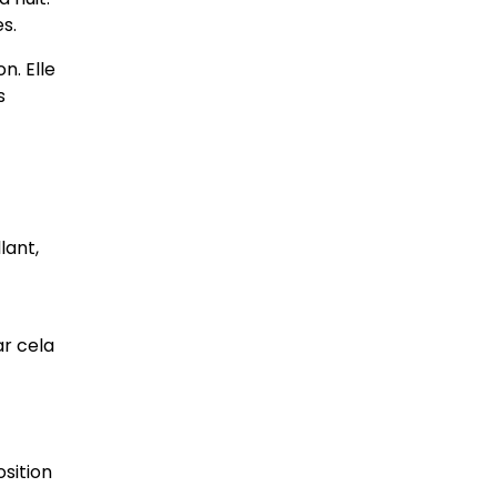
s.
n. Elle
s
t
lant,
ar cela
sition