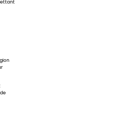
mettant
égion
ur
t
 de