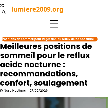
Skip
lumiere2009.org
to
content
Positions de sommeil pour la gestion du reflux acide nocturne
Meilleures positions de
sommeil pour le reflux
acide nocturne :
recommandations,
confort, soulagement
Nora Hastings
27/02/2026