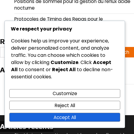
Positions de sommeil pour la gestion du reflux acide
nocturne
Protocoles de Timing des Repas pour le
Soulagement du Reflux Acide Nocturne
We respect your privacy
Cookies help us improve your experience,
Recherche
deliver personalized content, and analyze
Search
traffic. You can choose which cookies to
for:
allow by clicking
Customize
. Click
Accept
Archives
All
to consent or
Reject All
to decline non-
essential cookies.
March 2026
February 2026
Customize
Reject All
Accept All
Articles récents