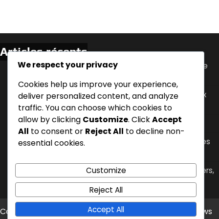
Articles récents
We respect your privacy
Stratégies de gestion du poids pour le reflux acide
nocturne
Cookies help us improve your experience,
Choisir la bonne position de sommeil pour le reflux
deliver personalized content, and analyze
acide nocturne : facteurs, confort, reflux
traffic. You can choose which cookies to
allow by clicking
Customize
. Click
Accept
Manger tard le soir : effets, symptômes, timing
All
to consent or
Reject All
to decline non-
Le moment de la consommation de caféine et ses
essential cookies.
effets sur le reflux acide nocturne
Position de sommeil surélevée : techniques, oreillers,
Customize
efficacité
Reject All
Accept All
Copyright © 2026
lumiere2009.org
Theme: Timely News