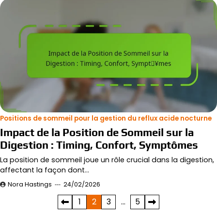
Positions de sommeil pour la gestion du reflux acide nocturne
Impact de la Position de Sommeil sur la
Digestion : Timing, Confort, Symptômes
La position de sommeil joue un rôle crucial dans la digestion,
affectant la façon dont…
Nora Hastings
24/02/2026
Posts
1
2
3
…
5