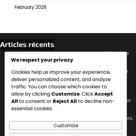
February 2026
Articles récents
Stratégies de gestion du poids pour le reflux acide
We respect your privacy
nocturne
Choisir la bonne position de sommeil pour le reflux
Cookies help us improve your experience,
acide nocturne : facteurs, confort, reflux
deliver personalized content, and analyze
traffic. You can choose which cookies to
Manger tard le soir : effets, symptômes, timing
allow by clicking
Customize
. Click
Accept
Le moment de la consommation de caféine et ses
All
to consent or
Reject All
to decline non-
effets sur le reflux acide nocturne
essential cookies.
Position de sommeil surélevée : techniques, oreillers,
efficacité
Customize